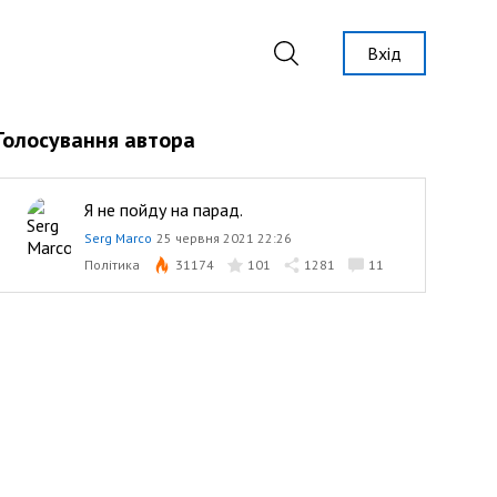
Вхід
Голосування автора
Я не пойду на парад.
Serg Marco
25 червня 2021 22:26
Політика
31174
101
1281
11