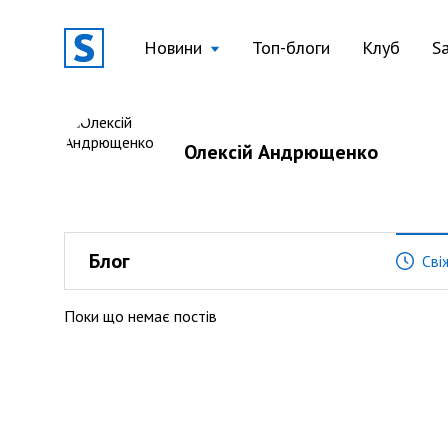
Новини
Топ-блоги
Клуб
S
Олексій Андрющенко
Блог
Сві
Поки що немає постів