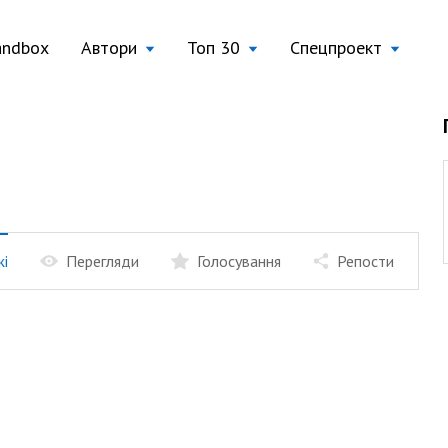
andbox
Автори
Топ 30
Спецпроект
жі
Перегляди
Голосування
Репости