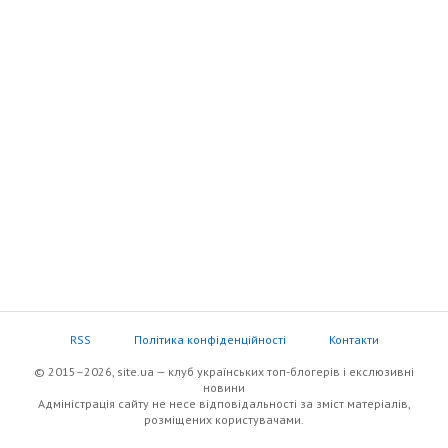
RSS
Політика конфіденційності
Контакти
© 2015–2026, site.ua — клуб українських топ-блогерів i екслюзивнi
новини
Адміністрація сайту не несе відповідальності за зміст матеріалів,
розміщених користувачами.