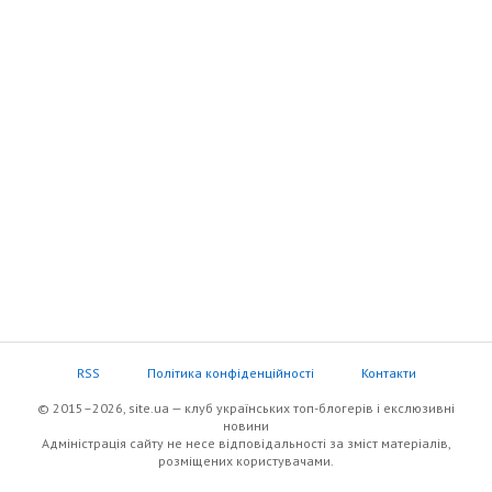
RSS
Політика конфіденційності
Контакти
© 2015–2026, site.ua — клуб українських топ-блогерів i екслюзивнi
новини
Адміністрація сайту не несе відповідальності за зміст матеріалів,
розміщених користувачами.