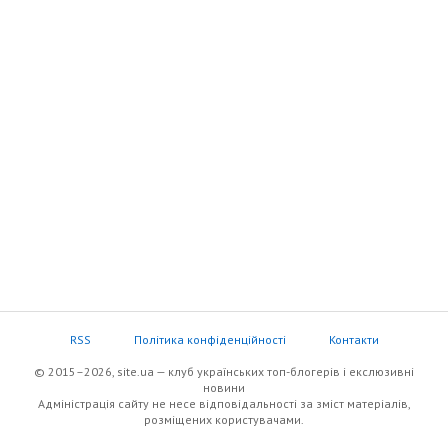
RSS
Політика конфіденційності
Контакти
© 2015–2026, site.ua — клуб українських топ-блогерів i екслюзивнi
новини
Адміністрація сайту не несе відповідальності за зміст матеріалів,
розміщених користувачами.