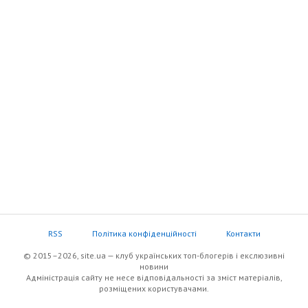
RSS
Політика конфіденційності
Контакти
© 2015–2026, site.ua — клуб українських топ-блогерів i екслюзивнi
новини
Адміністрація сайту не несе відповідальності за зміст матеріалів,
розміщених користувачами.