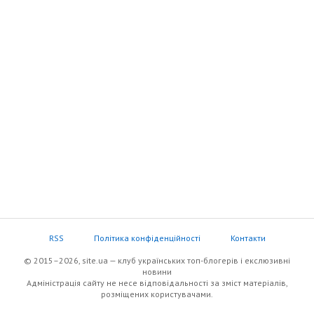
RSS
Політика конфіденційності
Контакти
© 2015–2026, site.ua — клуб українських топ-блогерів i екслюзивнi
новини
Адміністрація сайту не несе відповідальності за зміст матеріалів,
розміщених користувачами.