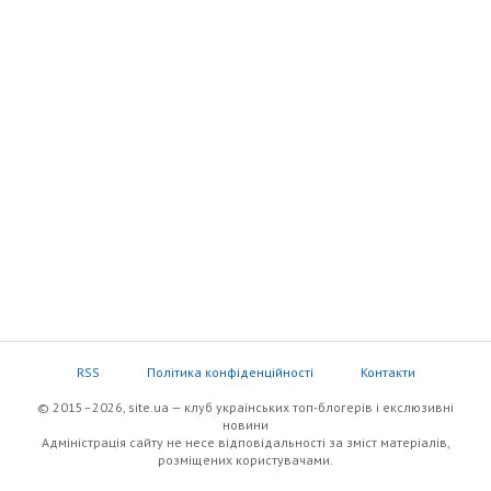
RSS
Політика конфіденційності
Контакти
© 2015–2026, site.ua — клуб українських топ-блогерів i екслюзивнi
новини
Адміністрація сайту не несе відповідальності за зміст матеріалів,
розміщених користувачами.