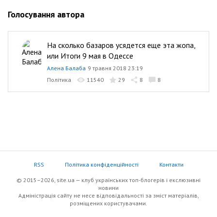
Голосування автора
На сколько базаров усядется еще эта жопа,
или Итоги 9 мая в Одессе
Алена Балаба
9 травня 2018 23:19
Політика
11540
29
8
8
RSS
Політика конфіденційності
Контакти
© 2015–2026, site.ua — клуб українських топ-блогерів i екслюзивнi
новини
Адміністрація сайту не несе відповідальності за зміст матеріалів,
розміщених користувачами.