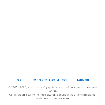
RSS
Політика конфіденційності
Контакти
© 2015–2026, site.ua — клуб українських топ-блогерів i екслюзивнi
новини
Адміністрація сайту не несе відповідальності за зміст матеріалів,
розміщених користувачами.