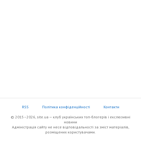
RSS
Політика конфіденційності
Контакти
© 2015–2026, site.ua — клуб українських топ-блогерів i екслюзивнi
новини
Адміністрація сайту не несе відповідальності за зміст матеріалів,
розміщених користувачами.