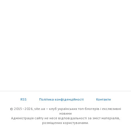
RSS
Політика конфіденційності
Контакти
© 2015–2026, site.ua — клуб українських топ-блогерів i екслюзивнi
новини
Адміністрація сайту не несе відповідальності за зміст матеріалів,
розміщених користувачами.