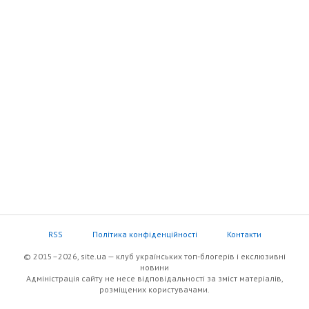
RSS
Політика конфіденційності
Контакти
© 2015–2026, site.ua — клуб українських топ-блогерів i екслюзивнi
новини
Адміністрація сайту не несе відповідальності за зміст матеріалів,
розміщених користувачами.