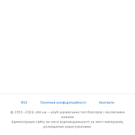
RSS
Політика конфіденційності
Контакти
© 2015–2026, site.ua — клуб українських топ-блогерів i екслюзивнi
новини
Адміністрація сайту не несе відповідальності за зміст матеріалів,
розміщених користувачами.