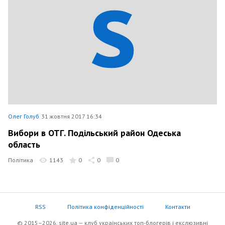
Олег Голуб
31 жовтня 2017 16:34
Вибори в ОТГ. Подільський район Одеська
область
Політика
1143
0
0
0
RSS
Політика конфіденційності
Контакти
© 2015–2026, site.ua — клуб українських топ-блогерів i екслюзивнi