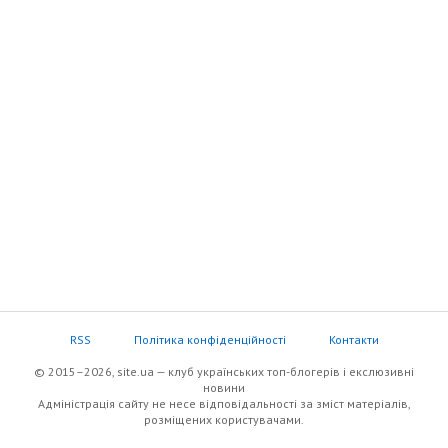
RSS
Політика конфіденційності
Контакти
© 2015–2026, site.ua — клуб українських топ-блогерів i екслюзивнi
новини
Адміністрація сайту не несе відповідальності за зміст матеріалів,
розміщених користувачами.