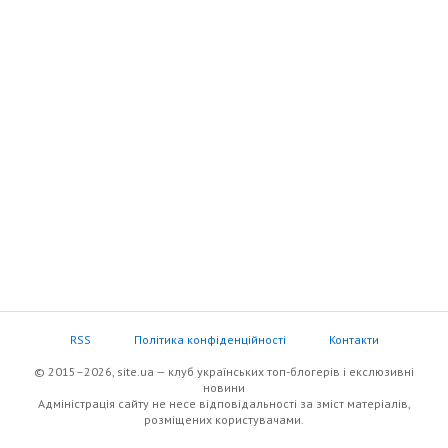
RSS
Політика конфіденційності
Контакти
© 2015–2026, site.ua — клуб українських топ-блогерів i екслюзивнi
новини
Адміністрація сайту не несе відповідальності за зміст матеріалів,
розміщених користувачами.