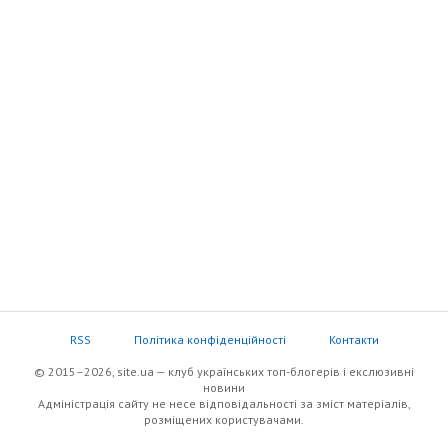
RSS
Політика конфіденційності
Контакти
© 2015–2026, site.ua — клуб українських топ-блогерів i екслюзивнi
новини
Адміністрація сайту не несе відповідальності за зміст матеріалів,
розміщених користувачами.