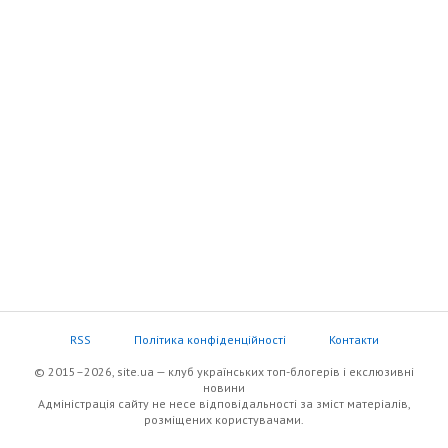
RSS
Політика конфіденційності
Контакти
© 2015–2026, site.ua — клуб українських топ-блогерів i екслюзивнi
новини
Адміністрація сайту не несе відповідальності за зміст матеріалів,
розміщених користувачами.