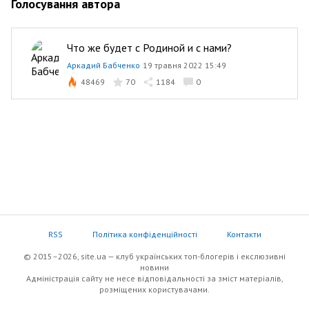
Голосування автора
Что же будет с Родиной и с нами?
Аркадий Бабченко
19 травня 2022 15:49
48469
70
1184
0
RSS
Політика конфіденційності
Контакти
© 2015–2026, site.ua — клуб українських топ-блогерів i екслюзивнi
новини
Адміністрація сайту не несе відповідальності за зміст матеріалів,
розміщених користувачами.