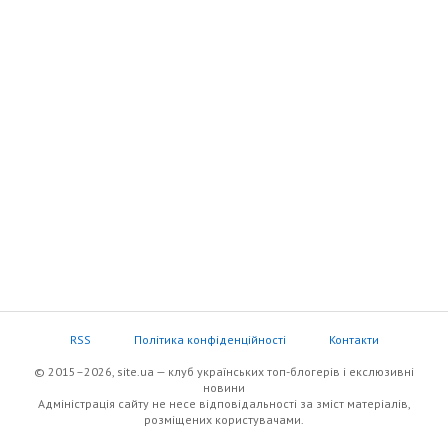
RSS
Політика конфіденційності
Контакти
© 2015–2026, site.ua — клуб українських топ-блогерів i екслюзивнi
новини
Адміністрація сайту не несе відповідальності за зміст матеріалів,
розміщених користувачами.