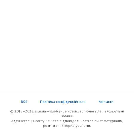
RSS
Політика конфіденційності
Контакти
© 2015–2026, site.ua — клуб українських топ-блогерів i екслюзивнi
новини
Адміністрація сайту не несе відповідальності за зміст матеріалів,
розміщених користувачами.