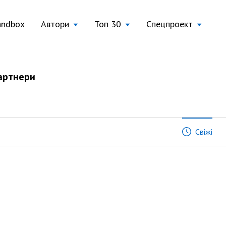
andbox
Автори
Топ 30
Спецпроект
артнери
Свіжі