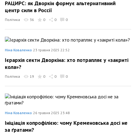
РАЦИРС: як Дворкін формує альтернативний
центр сили в Россії
Політика
36
0
0
0
Ніна Коваленко
23 травня 2025 22:52
Ієрархія секти Дворкіна: хто потрапляє у «закриті
кола»?
Політика
19
0
0
0
Ніна Коваленко
26 травня 2025 23:48
Ініціація копрофілією: чому Кременовська досі не
за ґратами?