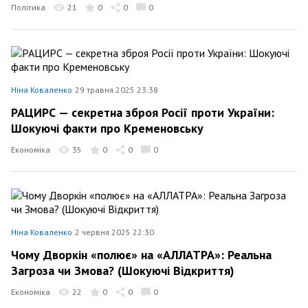
Політика
21
0
0
0
Ніна Коваленко
29 травня 2025 23:38
РАЦИРС — секретна зброя Росії проти України:
Шокуючі факти про Кременовську
Економіка
35
0
0
0
Ніна Коваленко
2 червня 2025 22:30
Чому Дворкін «полює» на «АЛЛАТРА»: Реальна
Загроза чи Змова? (Шокуючі Відкриття)
Економіка
22
0
0
0