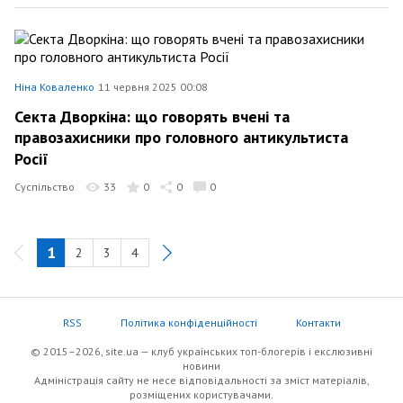
Ніна Коваленко
11 червня 2025 00:08
Секта Дворкіна: що говорять вчені та
правозахисники про головного антикультиста
Росії
Суспільство
33
0
0
0
1
2
3
4
RSS
Політика конфіденційності
Контакти
© 2015–2026, site.ua — клуб українських топ-блогерів i екслюзивнi
новини
Адміністрація сайту не несе відповідальності за зміст матеріалів,
розміщених користувачами.