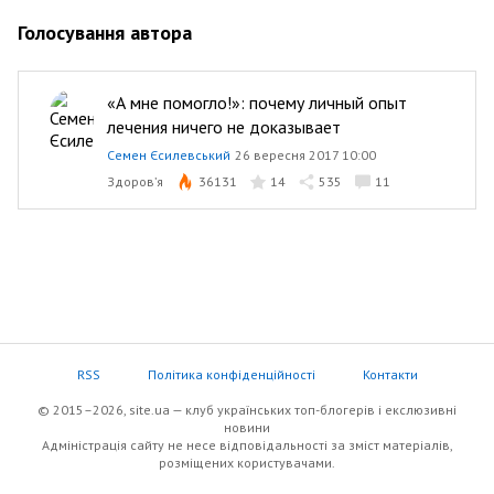
Голосування автора
«А мне помогло!»: почему личный опыт
лечения ничего не доказывает
Семен Єсилевський
26 вересня 2017 10:00
Здоров’я
36131
14
535
11
RSS
Політика конфіденційності
Контакти
© 2015–2026, site.ua — клуб українських топ-блогерів i екслюзивнi
новини
Адміністрація сайту не несе відповідальності за зміст матеріалів,
розміщених користувачами.