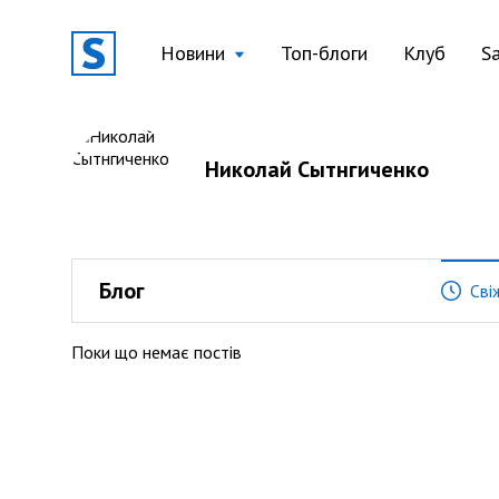
Новини
Топ-блоги
Клуб
S
Николай Сытнгиченко
Блог
Сві
Поки що немає постів