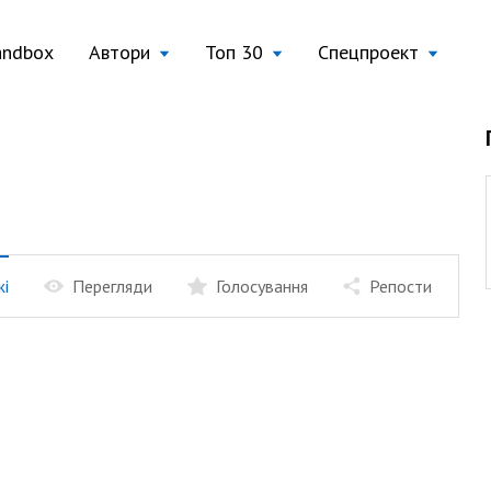
andbox
Автори
Топ 30
Спецпроект
жі
Перегляди
Голосування
Репости