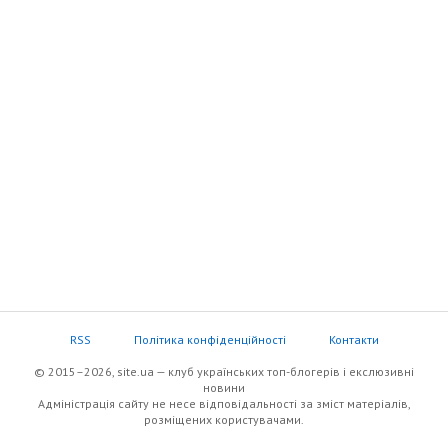
RSS
Політика конфіденційності
Контакти
© 2015–2026, site.ua — клуб українських топ-блогерів i екслюзивнi
новини
Адміністрація сайту не несе відповідальності за зміст матеріалів,
розміщених користувачами.