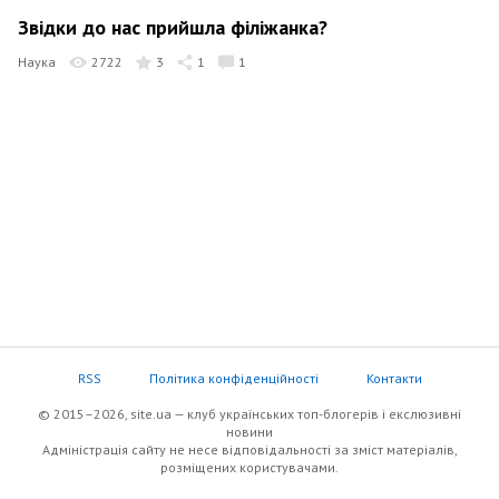
Звідки до нас прийшла філіжанка?
Наука
2722
3
1
1
RSS
Політика конфіденційності
Контакти
© 2015–2026, site.ua — клуб українських топ-блогерів i екслюзивнi
новини
Адміністрація сайту не несе відповідальності за зміст матеріалів,
розміщених користувачами.