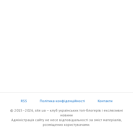
RSS
Політика конфіденційності
Контакти
© 2015–2026, site.ua — клуб українських топ-блогерів i екслюзивнi
новини
Адміністрація сайту не несе відповідальності за зміст матеріалів,
розміщених користувачами.