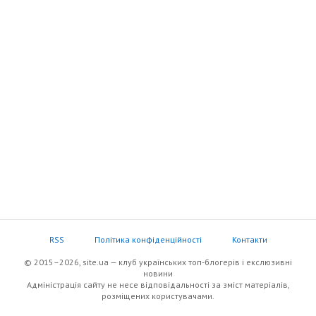
RSS
Політика конфіденційності
Контакти
© 2015–2026, site.ua — клуб українських топ-блогерів i екслюзивнi
новини
Адміністрація сайту не несе відповідальності за зміст матеріалів,
розміщених користувачами.