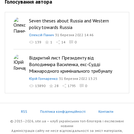
Голосування автора
Seven theses about Russia and Western
policy towards Russia
Олексій Панич
31 березня 2022 14:46
139
1
14
0
Відкритий лист Президенту від
Володимира Василенка, екс-Судді
Міжнародного кримінального трибуналу
Юрій Гончаренко
31 березня 2022 13:25
13890
28
1795
0
RSS
Політика конфіденційності
Контакти
© 2015–2026, site.ua — клуб українських топ-блогерів i екслюзивнi
новини
Адміністрація сайту не несе відповідальності за зміст матеріалів,