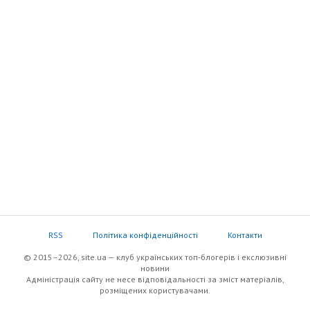
RSS
Політика конфіденційності
Контакти
© 2015–2026, site.ua — клуб українських топ-блогерів i екслюзивнi
новини
Адміністрація сайту не несе відповідальності за зміст матеріалів,
розміщених користувачами.