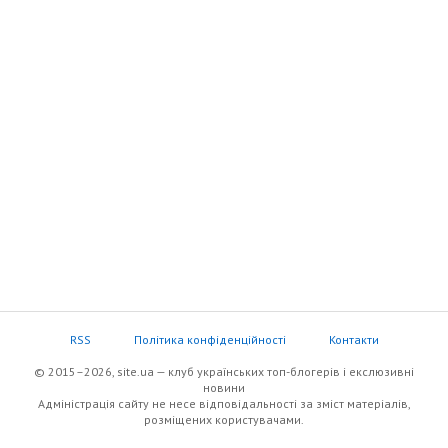
RSS
Політика конфіденційності
Контакти
© 2015–2026, site.ua — клуб українських топ-блогерів i екслюзивнi
новини
Адміністрація сайту не несе відповідальності за зміст матеріалів,
розміщених користувачами.