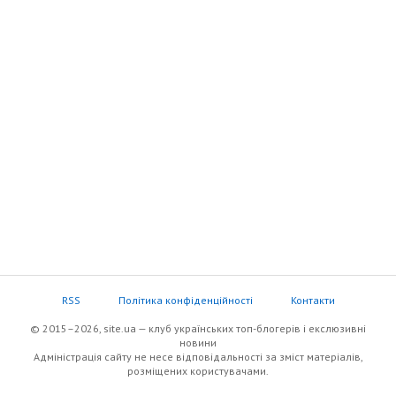
RSS
Політика конфіденційності
Контакти
© 2015–2026, site.ua — клуб українських топ-блогерів i екслюзивнi
новини
Адміністрація сайту не несе відповідальності за зміст матеріалів,
розміщених користувачами.