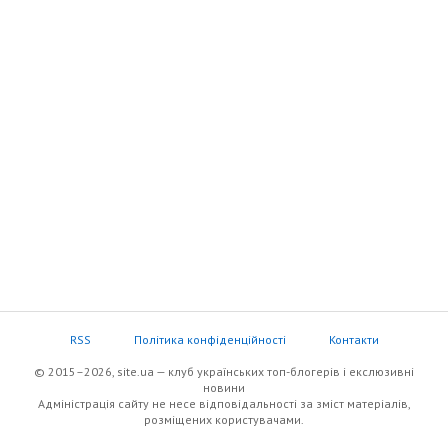
RSS
Політика конфіденційності
Контакти
© 2015–2026, site.ua — клуб українських топ-блогерів i екслюзивнi
новини
Адміністрація сайту не несе відповідальності за зміст матеріалів,
розміщених користувачами.