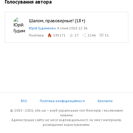
Голосування автора
Шалом, правоверные! (18+)
Юрій Гудименко
4 січня 2016 12:36
Політика
195171
27
2246
51
RSS
Політика конфіденційності
Контакти
© 2015–2026, site.ua — клуб українських топ-блогерів i екслюзивнi
новини
Адміністрація сайту не несе відповідальності за зміст матеріалів,
розміщених користувачами.