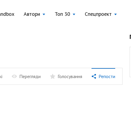
andbox
Автори
Топ 30
Спецпроект
жі
Перегляди
Голосування
Репости