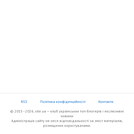
RSS
Політика конфіденційності
Контакти
© 2015–2026, site.ua — клуб українських топ-блогерів i екслюзивнi
новини
Адміністрація сайту не несе відповідальності за зміст матеріалів,
розміщених користувачами.