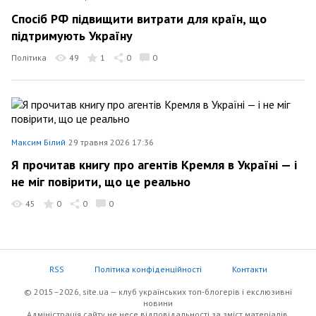
Спосіб РФ підвищити витрати для країн, що
підтримують Україну
Політика
49
1
0
0
Максим Білий
29 травня 2026 17:36
Я прочитав книгу про агентів Кремля в Україні — і
не міг повірити, що це реально
45
0
0
0
RSS
Політика конфіденційності
Контакти
© 2015–2026, site.ua — клуб українських топ-блогерів i екслюзивнi
новини
Адміністрація сайту не несе відповідальності за зміст матеріалів,