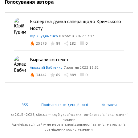
Голосування автора
Експертна думка сапера щодо Кримського
мосту
Юрій Гудименко
8 жовтня 2022 17:13
25673
89
182
0
Вырвали контекст
Аркадий Бабченко
7 жовтня 2022 13:32
34442
69
889
0
RSS
Політика конфіденційності
Контакти
© 2015–2026, site.ua — клуб українських топ-блогерів i екслюзивнi
новини
Адміністрація сайту не несе відповідальності за зміст матеріалів,
розміщених користувачами.