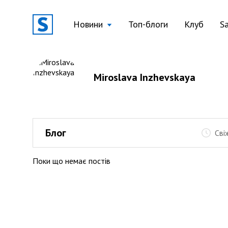
Новини
Топ-блоги
Клуб
S
Miroslava Inzhevskaya
Блог
Сві
Поки що немає постів