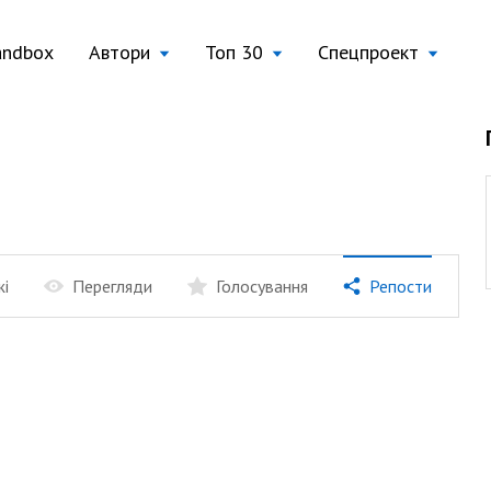
andbox
Автори
Топ 30
Спецпроект
жі
Перегляди
Голосування
Репости