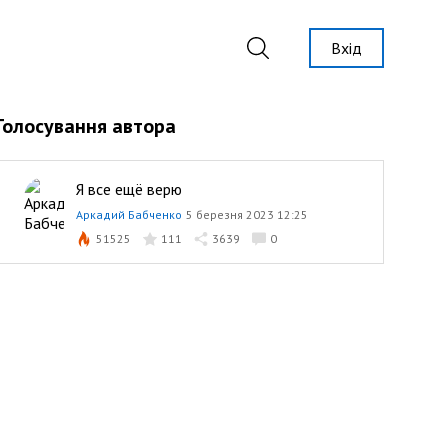
Вхід
Голосування автора
Я все ещё верю
Аркадий Бабченко
5 березня 2023 12:25
51525
111
3639
0