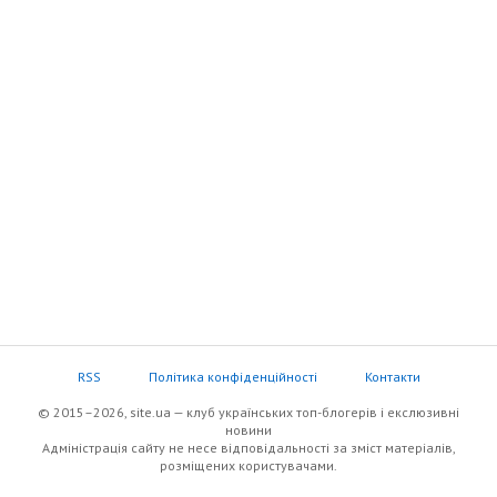
RSS
Політика конфіденційності
Контакти
© 2015–2026, site.ua — клуб українських топ-блогерів i екслюзивнi
новини
Адміністрація сайту не несе відповідальності за зміст матеріалів,
розміщених користувачами.