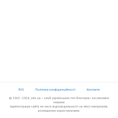
RSS
Політика конфіденційності
Контакти
© 2015–2026, site.ua — клуб українських топ-блогерів i екслюзивнi
новини
Адміністрація сайту не несе відповідальності за зміст матеріалів,
розміщених користувачами.