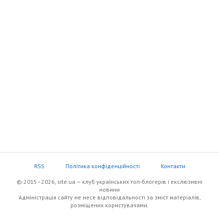
RSS
Політика конфіденційності
Контакти
© 2015–2026, site.ua — клуб українських топ-блогерів i екслюзивнi
новини
Адміністрація сайту не несе відповідальності за зміст матеріалів,
розміщених користувачами.