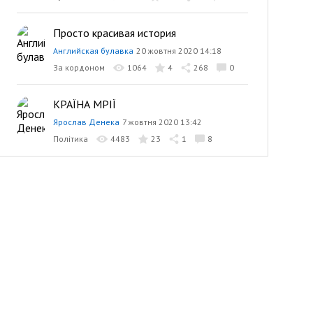
Просто красивая история
Английская булавка
20 жовтня 2020 14:18
За кордоном
1064
4
268
0
КРАЇНА МРІЇ
Ярослав Денека
7 жовтня 2020 13:42
Політика
4483
23
1
8