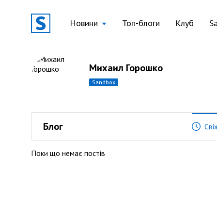
Новини
Топ-блоги
Клуб
S
Михаил Горошко
sandbox
Блог
Сві
Поки що немає постів