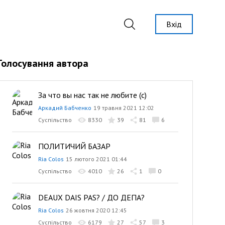
Вхід
Голосування автора
За что вы нас так не любите (с)
Аркадий Бабченко
19 травня 2021 12:02
Суспільство
8330
39
81
6
ПОЛИТИЧИЙ БАЗАР
Ria Colos
15 лютого 2021 01:44
Суспільство
4010
26
1
0
DEAUX DAIS PAS? / ДО ДЕПА?
Ria Colos
26 жовтня 2020 12:45
Суспільство
6179
27
57
3