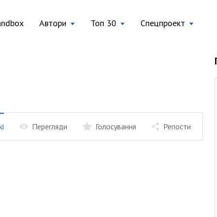
andbox
Автори
Топ 30
Спецпроект
жі
Перегляди
Голосування
Репости