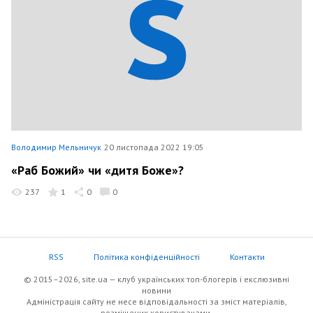
Володимир Мельничук
20 листопада 2022 19:05
«Раб Божий» чи «дитя Боже»?
237
1
0
0
RSS
Політика конфіденційності
Контакти
© 2015–2026, site.ua — клуб українських топ-блогерів i екслюзивнi
новини
Адміністрація сайту не несе відповідальності за зміст матеріалів,
розміщених користувачами.