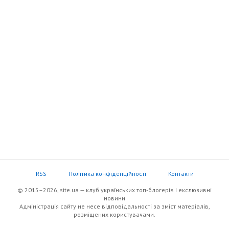
RSS
Політика конфіденційності
Контакти
© 2015–2026, site.ua — клуб українських топ-блогерів i екслюзивнi
новини
Адміністрація сайту не несе відповідальності за зміст матеріалів,
розміщених користувачами.