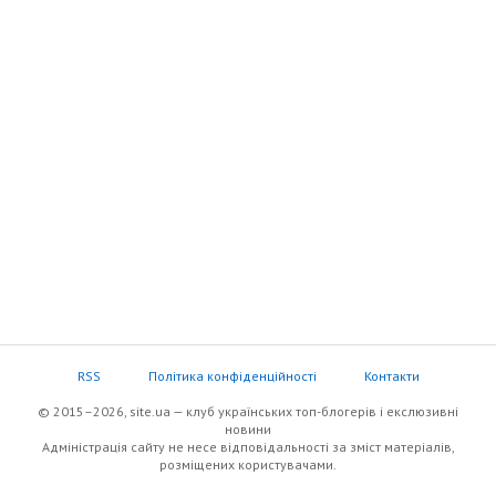
RSS
Політика конфіденційності
Контакти
© 2015–2026, site.ua — клуб українських топ-блогерів i екслюзивнi
новини
Адміністрація сайту не несе відповідальності за зміст матеріалів,
розміщених користувачами.