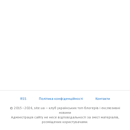
RSS
Політика конфіденційності
Контакти
© 2015–2026, site.ua — клуб українських топ-блогерів i екслюзивнi
новини
Адміністрація сайту не несе відповідальності за зміст матеріалів,
розміщених користувачами.