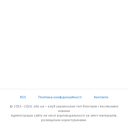
RSS
Політика конфіденційності
Контакти
© 2015–2026, site.ua — клуб українських топ-блогерів i екслюзивнi
новини
Адміністрація сайту не несе відповідальності за зміст матеріалів,
розміщених користувачами.