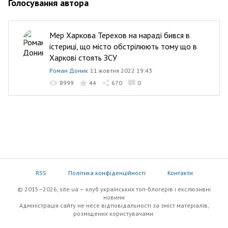
Голосування автора
Мер Харкова Терехов на нараді бився в
істериці, що місто обстрілюють тому що в
Харкові стоять ЗСУ
Роман Доник
11 жовтня 2022 19:43
8999
44
670
0
RSS
Політика конфіденційності
Контакти
© 2015–2026, site.ua — клуб українських топ-блогерів i екслюзивнi
новини
Адміністрація сайту не несе відповідальності за зміст матеріалів,
розміщених користувачами.